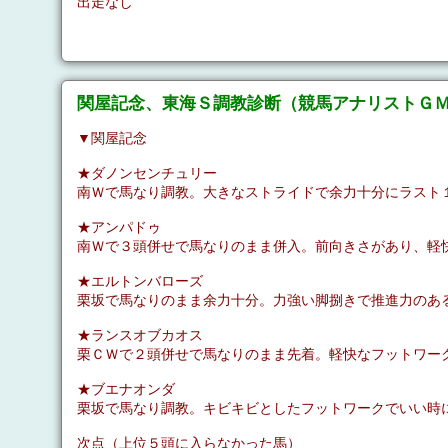
出走なし
関屋記念、東海Ｓ調教診断（競馬アナリストＧ
▼関屋記念
★ダノンセンチュリー
南Ｗで馬なり調教。大きなストライドで余力十分にラスト
★アンパドゥ
南Ｗで３頭併せで馬なりのまま併入。前向きさがあり、軽
★エルトンバローズ
栗坂で馬なりのまま余力十分。力強い脚捌きで推進力のあ
★ランスオブカオス
栗ＣＷで２頭併せで馬なりのまま先着。軽快なフットワー
★ブエナオンダ
栗坂で馬なり調教。キビキビとしたフットワークでいい時
次点（上位５頭に入らなかった馬）