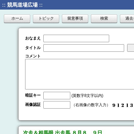
:: 競馬道場広場 ::
ホーム
トピック
留意事項
検索
過去
おなまえ
タイトル
コメント
暗証キー
(英数字8文字以内)
画像認証
（右画像の数字入力）
次走＆相馬眼 出走馬 ８月８、９日