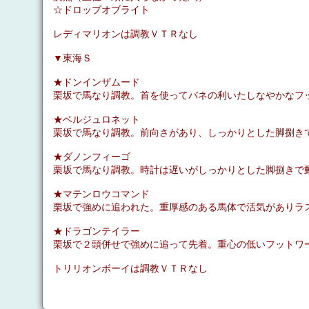
☆ドロップオブライト
レディマリオンは調教ＶＴＲなし
▼東海Ｓ
★ドンインザムード
栗坂で馬なり調教。首を使ってバネの利いたしなやかなフ
★ベルジュロネット
栗坂で馬なり調教。前向さがあり、しっかりとした脚捌き
★ダノンフィーゴ
栗坂で馬なり調教。時計は遅いがしっかりとした脚捌きで
★マテンロウコマンド
栗坂で強めに追われた。重厚感のある馬体で活気がありラ
★ドラゴンテイラー
栗坂で２頭併せで強めに追って先着。重心の低いフットワ
トリリオンボーイは調教ＶＴＲなし