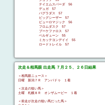
テイエムスパーダ 56
デュガ 57
バグラダス 57
ビッグシーザー 57
ピューロマジック 56
フロムダスク 57
ブーケファロス 57
ベルギューン 55
ミカッテヨンデイイ 55
ロードトレイル 57
次走＆相馬眼 出走馬 ７月２５、２６日結果
＜相馬眼ニュース＞
日曜 新潟７Ｒ アンパドゥ １着
＜次走の狙い馬＞
土曜 札幌８Ｒ オンザムービー １着
＜前走が次走の狙い馬だった馬＞