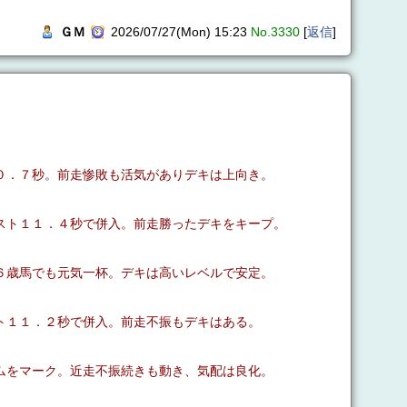
ＧＭ
2026/07/27(Mon) 15:23
No.3330
[
返信
]
０．７秒。前走惨敗も活気がありデキは上向き。
スト１１．４秒で併入。前走勝ったデキをキープ。
６歳馬でも元気一杯。デキは高いレベルで安定。
ト１１．２秒で併入。前走不振もデキはある。
ムをマーク。近走不振続きも動き、気配は良化。