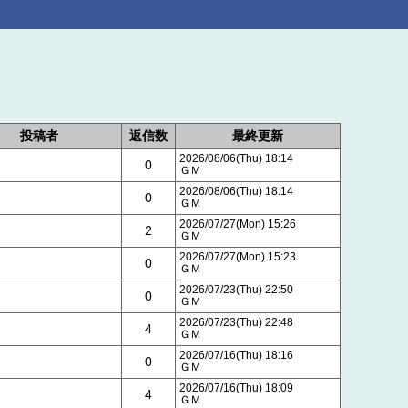
投稿者
返信数
最終更新
2026/08/06(Thu) 18:14
0
ＧＭ
2026/08/06(Thu) 18:14
0
ＧＭ
2026/07/27(Mon) 15:26
2
ＧＭ
2026/07/27(Mon) 15:23
0
ＧＭ
2026/07/23(Thu) 22:50
0
ＧＭ
2026/07/23(Thu) 22:48
4
ＧＭ
2026/07/16(Thu) 18:16
0
ＧＭ
2026/07/16(Thu) 18:09
4
ＧＭ