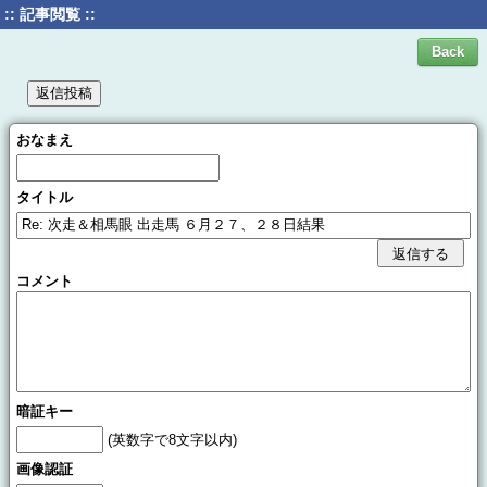
:: 記事閲覧 ::
おなまえ
タイトル
コメント
暗証キー
(英数字で8文字以内)
画像認証