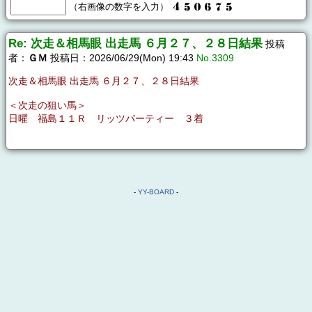
（右画像の数字を入力）
Re: 次走＆相馬眼 出走馬 ６月２７、２８日結果
投稿
者：
ＧＭ
投稿日：2026/06/29(Mon) 19:43
No.3309
次走＆相馬眼 出走馬 ６月２７、２８日結果
＜次走の狙い馬＞
日曜 福島１１Ｒ リッツパーティー ３着
-
YY-BOARD
-