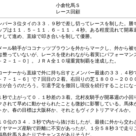
小倉牝馬Ｓ
レース回顧
ンバー３位タイの３３．９秒で差し切ってレースを制した。勝
ップは１１．５－１１．６－１１．４秒。ある程度流れて開幕
クして進め、直線で叩き合いを制して優勝。
メール騎手がココナッツブラウンを外からマークし、外から被
は整っていないが、レースを使われながら着実にパフォーマン
－２－１－０］。ＪＲＡ全１０場重賞制覇を達成した。
コーナーから直線で外に持ち出すとメンバー最速の３３．４秒
－７－１－６］で７回目の２着。右回りの芝１８００～２００
方が合うのだろう。引退予定を撤回し現役を続行することにな
１秒で上がって０．１秒差の３着。北村友騎手が開幕週の小回
クされて早めに動かせられたことも微妙に影響している。馬体
トか。春の目標は大阪杯か、それともヴィクトリアマイルか。
１０位の３４．３秒で内から抜け出したが、最後に外から交わ
イヤマーズ産駒で距離に不安があったが、１分５８秒３で走り
福島牝馬Ｓあたりでチャンスがありそうだ。