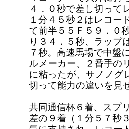
４．０秒で差し切って
１分４５秒２はレコー
て前半５５Ｆ５９．０
り３４．５秒、ラップ
７秒。高速馬場で中盤
ルメーカー、２番手の
に粘ったが、サノノグ
切って能力の違いを見
共同通信杯６着、スプ
差の９着（１分５７秒
気に支持され、レコー