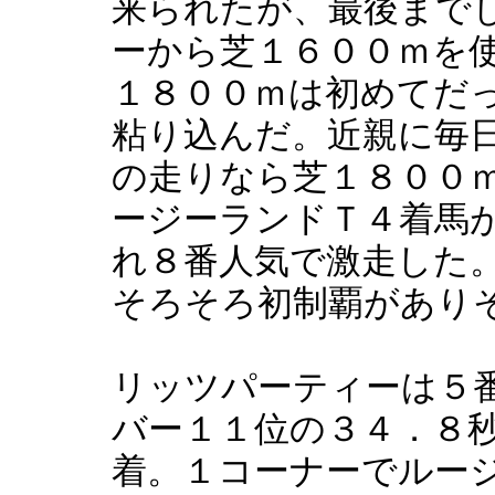
来られたが、最後まで
ーから芝１６００ｍを
１８００ｍは初めてだ
粘り込んだ。近親に毎
の走りなら芝１８００
ージーランドＴ４着馬
れ８番人気で激走した
そろそろ初制覇があり
リッツパーティーは５
バー１１位の３４．８
着。１コーナーでルー