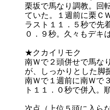
栗坂で馬なり調教。回
ていた。１週前に栗Ｃ
ラスト１１．５秒で先
０．９秒。久々もデキ
★クカイリモク
南Ｗで２頭併せで馬な
が、しっかりとした脚
南Ｗで１週前に南Ｗで
ト１１．０秒で併入。
次点（上位５頭に入ら