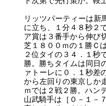
ト次第で先行策か。鞍
リッツパーティーは新
に立ち、１分４８秒２
ア賞は３番手から伸び
芝１８００ｍの１勝Ｃ
２位タイの３４．１秒
勝。勝ちタイムは同日
ァトーレに０．１秒差
から左回りの東京しか
ｍでは２戦２勝。ハン
山武騎手は［０－１－