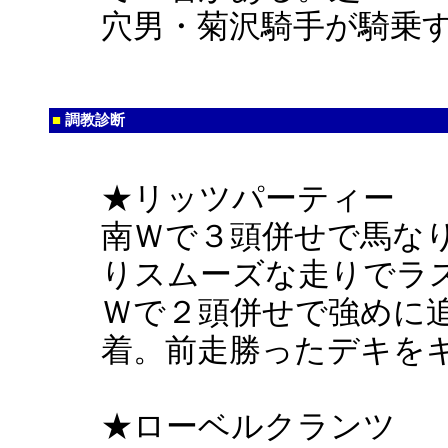
穴男・菊沢騎手が騎乗
■
調教診断
★リッツパーティー
南Ｗで３頭併せで馬な
りスムーズな走りでラ
Ｗで２頭併せで強めに
着。前走勝ったデキを
★ローベルクランツ