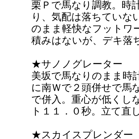
栗Ｐで馬なり調教。時
り、気配は落ちていな
のまま軽快なフットワ
積みはないが、デキ落
★サノノグレーター
美坂で馬なりのまま時
に南Ｗで２頭併せで馬
で併入。重心が低くし
ト１１．０秒。立て直
★スカイスプレンダー