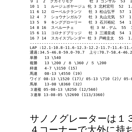
９ 1  2  クカイリモク       牡 3 ゴンサル  53  1.
10 1  1  ルージュボヤージュ 牝 3 北村宏司  52  1.4
11 6 12  ローベルクランツ   牡 3 松山弘平  57  1.4
12 4  7  ショウナンガルフ   牡 3 丸山元気  57  1.4
13 5  9  キンググローリー   牡 3 石川裕紀  54  1.4
14 8 16  スペルーチェ       牡 3 Ｍ．デム  55  1
15 6 11  コロナドブリッジ   牡 3 三浦皇成  54  1.4
16 7 14  スカイスプレンダー 牡 3 戸崎圭太  55  1.4
-------------------------------------------
LAP :12.1-10.8-11.6-12.3-12.2-11.7-11.4-11.4
通過:34.5-46.8-59.0-70.7  上り:70.7-58.4-46.2
単勝   13 \540 

複勝   13 \200 / ８ \360 / ５ \200 

枠連   4-7 \3150 (15) 

馬連   08-13 \4550 (19) 

ワイド 08-13 \1520 (17)/ 05-13 \710 (2)/ 05-0
馬単   13-08 \8360 (32) 

３連複 05-08-13 \8250 (12/560) 

サノノグレーターは１
４コーナーで大外に持