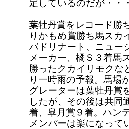
定しているのだが・・
葉牡丹賞をレコード勝
りかもめ賞勝ち馬スカ
バドリナート、ニュー
メーカー、橘Ｓ３着馬
勝ったクカイリモクな
り一時雨の予報。馬場
グレーターは葉牡丹賞
したが、その後は共同
着、皐月賞９着。ハン
メンバーは楽になって