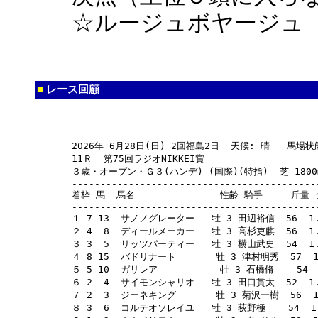
☆ルージュボヤージュ
■
レース回顧
2026年 6月28日(日) 2回福島2日  天候: 晴   馬場状態
11Ｒ  第75回ラジオNIKKEI賞

３歳・オープン・Ｇ３(ハンデ) (国際)(特指)  芝 1800m
-------------------------------------------
着枠 馬  馬名               性齢 騎手     斤量 
-------------------------------------------
１ 7 13  サノノグレーター   牡 3 田辺裕信  56  1.4
２ 4  8  ディールメーカー   牡 3 高杉吏麒  56  1.4
３ 3  5  リッツパーティー   牡 3 横山武史  54  1.4
４ 8 15  バドリナート       牡 3 津村明秀  57  1.
５ 5 10  ガリレア           牡 3 石橋脩    54  
６ 2  4  サイモンシャリオ   牡 3 田口貫太  52  1.4
７ 2  3  ジーネキング       牡 3 菊沢一樹  56  1.
８ 3  6  コルテオソレイユ   牡 3 荻野極    54  1.4