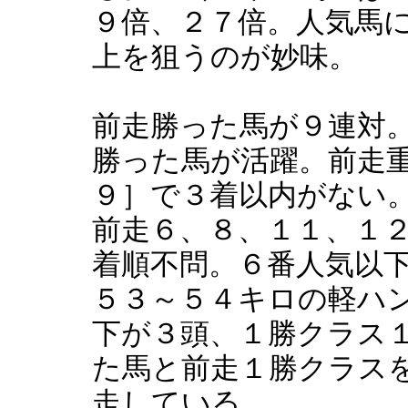
９倍、２７倍。人気馬
上を狙うのが妙味。
前走勝った馬が９連対
勝った馬が活躍。前走
９］で３着以内がない
前走６、８、１１、１
着順不問。６番人気以
５３～５４キロの軽ハ
下が３頭、１勝クラス
た馬と前走１勝クラス
走している。