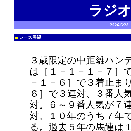
ラジオ
2026/6
■
レース展望
３歳限定の中距離ハン
は［１－１－１－７］
－１－６］で３着止ま
６］で３連対、３番人
対。６～９番人気が７
対。１０年のうち７年
る。過去５年の馬連は