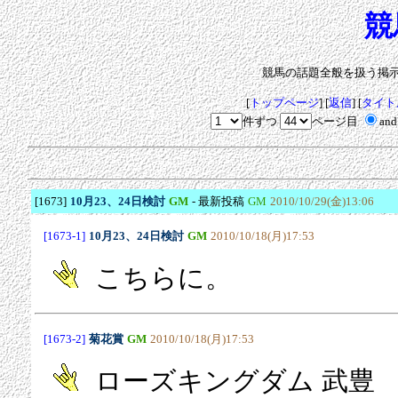
競
競馬の話題全般を扱う掲
[
トップページ
] [
返信
] [
タイト
件ずつ
ページ目
an
[1673]
10月23、24日検討
GM
- 最新投稿
GM
2010/10/29(金)13:06
[1673-1]
10月23、24日検討
GM
2010/10/18(月)17:53
こちらに。
[1673-2]
菊花賞
GM
2010/10/18(月)17:53
ローズキングダム 武豊