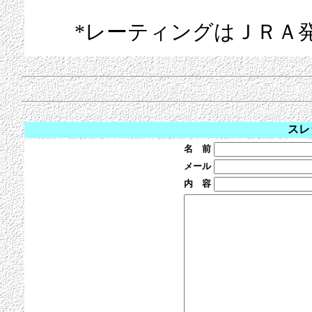
*レーティングはＪＲＡ
スレ
名 前
メール
内 容